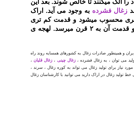
را الک میکنند تا خالص شوند. بعد این
عد
زغال فشرده
به وجود می آید. اراک
ا تری محسوب میشود و قدمت کم تری
دارد. این شهر در دوران قاجار بنیان گذاری شده و قدمت آن به ۲ قرن میرسد. لهجه ی
 ایران و همینطور صادرات زغال به کشورهای همسایه روند راه
لید می توان ، به زغال فشرده ،
زغال چینی
،
زغال قلیان
،
رد نیاز برای تولید زغال می تواند به کوره زغال ، سرند ،
 خط تولید زغال در اراک دارید می توانید با کارشناسان زغال