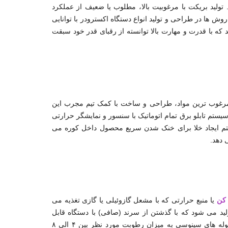
تولید بریکت با مرغوبیت بالا، مطلوب یا ضعیف از عملکرد
وش ها در طراحی و تولید انواع دستگاه اکسترودر با توانایی
ه با قدرت و مهارت بالا توانسته از رقبای قدر خود سبقت
ال صنعت دارای ۳ و ۴ دیواره بوده که از مرغوب ترین مواد، طراحی و ساخت با کمک تیم مجرب این
یستم تابلو برق تمام اتوماتیک با سنسور و نمایشگر حرارتی
ستم ایجاد خلا برای خنک شدن سریع محصول داخل کوره می
 دهد.
کن
یا منبع حرارتی که با مشعل گازوئیلی یا گازی تغذیه می
د می شود که با گذشتن از سرند (صافی) با دستگاه قابل
تنظیم میزان حجم ورودی مواد داخل لوله های سینوسی شده و با گردش در لوله های سینوسی به میزان رطوبت مورد نظر بین ۴ الی ۸