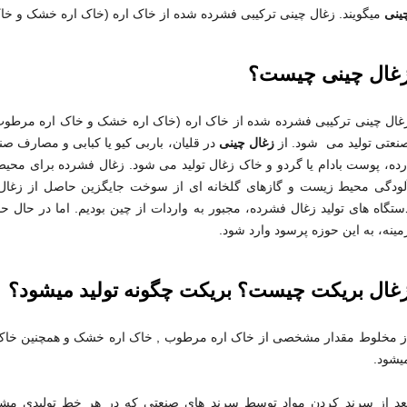
ینی
میگویند. زغال چینی ترکیبی فشرده شده از خاک اره (خاک اره خشک و خ
غال چینی چیست؟
غال چینی ترکیبی فشرده شده از خاک اره (خاک اره خشک و خاک اره مرطوب
نعتی تولید می شود. از
زغال چینی
در قلیان، باربی کیو یا کبابی و مصارف 
رده، پوست بادام یا گردو و خاک زغال تولید می شود. زغال فشرده برای محی
لودگی محیط زیست و گازهای گلخانه ای از سوخت جایگزین حاصل از زغال ف
ستگاه های تولید زغال فشرده، مجبور به واردات از چین بودیم. اما در حا
مینه، به این حوزه پرسود وارد شود.
غال بریکت چیست؟ بریکت چگونه تولید میشود؟
ز مخلوط مقدار مشخصی از خاک اره مرطوب , خاک اره خشک و همچنین خاک زغا
یشود.
عد از سرند کردن مواد توسط سرند های صنعتی که در هر خط تولیدی مشاه