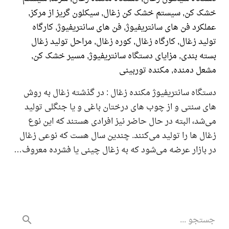
 کن
,
سیستم خشک کن زغال
,
سیکلون گریز از مرکز
,
رد فن های سانتریفیوژ
,
فن های سانتریفیوژ
,
کارگاه
د زغال
,
کارگاه زغال
,
کوره زغال
,
مراحل تولید زغال
 بندی
,
مزایای دستگاه سانتریفیوژ
,
مسیر خشک کن
,
ل دمنده
,
مکنده توربینی
اه سانتریفیوژ مکنده زغال : در گذشته زغال به روش
سنتی و از چوب های درختان باغی و یا جنگلی تولید
د، البته در حال حاضر نیز افرادی هستند که این نوع
 ها را تولید می‌کنند. چندین سال هست که نوعی زغال
ازار عرضه می‌شود که به زغال چینی یا فشرده معروف…