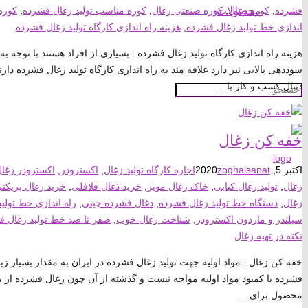
فشرده
,
کوره زغال
,
کوره صنعتی زغال
,
کوره مناسب تولید زغال فشرده
,
کوره
محصولات
اندازی خط تولید زغال فشرده
,
هزینه راه اندازی کارگاه تولید زغال فشرده
هزینه راه اندازی کارگاه تولید زغال فشرده : بسیاری از افراد هستند با توجه به
سوددهی بالایی نیز دارد علاقه مند به راه اندازی کارگاه تولید زغال فشرده 
دنبال کسب و کار با…
خفه کن زغال
اکتبر 5, 2020
zoghalsanat
اجاره کارگاه تولید زغال
,
اکسترودر
,
اکسترودر زغا
زغال
,
تولید زغال کبابی
,
خاک زغال مویز
,
خرید ذغال فلافلی
,
خرید زغال بریکت
زغال
,
دستگاه خط تولید زغال فشرده
,
ذغال فشرده چینی
,
راه اندازی خط تولید
سیلندر و ماردون اکسترودر
,
شناخت زغال خوب
,
صفر تا صد خط تولید زغال ف
نکته در تهیه زغال
خفه کن زغال : مواد اولیه جهت تولید زغال فشرده در ایران به مقدار بسیار زی
فشرده با کمبود مواد اولیه مواجه نیست و گذشته از آن چون زغال فشرده از 
محصول برای…