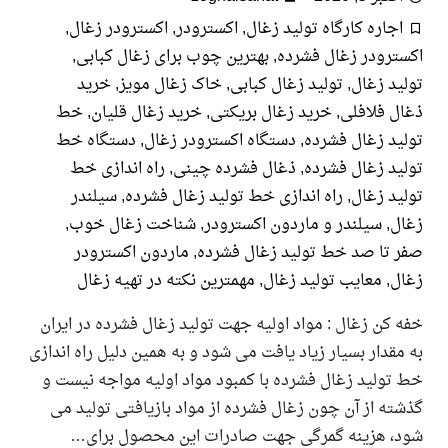
جاره کارگاه تولید زغال
,
اکسترودر
,
اکسترودر زغال
,
رودر زغال فشرده
,
بهترین چوب برای زغال کبابی
,
د زغال
,
تولید زغال کبابی
,
خاک زغال مویز
,
خرید
 فلافلی
,
خرید زغال بریکتی
,
خرید زغال قلیان
,
خط
د زغال فشرده
,
دستگاه اکسترودر زغال
,
دستگاه خط
د زغال فشرده
,
ذغال فشرده چینی
,
راه اندازی خط
د زغال
,
راه اندازی خط تولید زغال فشرده
,
سیلندر
ل
,
سیلندر و ماردون اکسترودر
,
شناخت زغال خوب
,
تا صد خط تولید زغال فشرده
,
ماردون اکسترودر
ل
,
معایب تولید زغال
,
مهمترین نکته در تهیه زغال
کن زغال : مواد اولیه جهت تولید زغال فشرده در ایران
قدار بسیار زیاد یافت می شود و به همین دلیل راه اندازی
ولید زغال فشرده با کمبود مواد اولیه مواجه نیست و
ه از آن چون زغال فشرده از مواد بازیافتی تولید می
، هزینه گمرگی جهت صادرات این محصول برای…