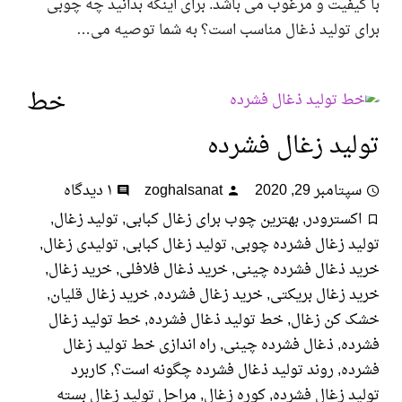
یفیت و مرغوب می باشد. برای اینکه بدانید چه چوبی
 تولید ذغال مناسب است؟ به شما توصیه می…
خط
لید زغال فشرده
تامبر 29, 2020
zoghalsanat
۱ دیدگاه
کسترودر
,
بهترین چوب برای زغال کبابی
,
تولید زغال
,
د زغال فشرده چوبی
,
تولید زغال کبابی
,
تولیدی زغال
,
د ذغال فشرده چینی
,
خرید ذغال فلافلی
,
خرید زغال
,
 زغال بریکتی
,
خرید زغال فشرده
,
خرید زغال قلیان
,
 کن زغال
,
خط تولید ذغال فشرده
,
خط تولید زغال
ده
,
ذغال فشرده چینی
,
راه اندازی خط تولید زغال
ده
,
روند تولید ذغال فشرده چگونه است؟
,
کاربرد
د زغال فشرده
,
کوره زغال
,
مراحل تولید زغال بسته