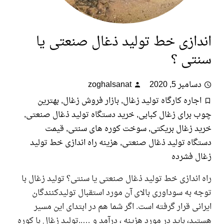
دازی خط تولید ذغال صنعتی یا
تی ؟
امبر 5, 2020
zoghalsanat
جاره کارگاه تولید زغال
,
بازار فروش زغال
,
بهترین
برای زغال کبابی
,
خرید دستگاه تولید ذغال صنعتی
,
 زغال بریکتی
,
سوخت کوره های سنتی
,
قیمت
اه تولید ذغال صنعتی
,
هزینه راه اندازی خط تولید
ل فشرده
اندازی خط تولید ذغال صنعتی یا سنتی؟ تولید زغال با
 به سوداوری بالای آن مورد استقبال تولیدکنندگان
نی قرار گرفته است. اگر شما هم در ابتدای این مسیر
د، باید در مورد هزینه ، درآمد و …..تولید زغال با کوره