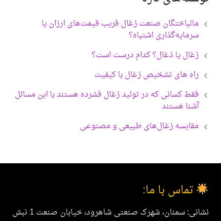
الباختگان صنعت زغال فریب قیمت‌های ارزان یا
رمایه‌گذاری اشتباه؟
غال یا ذغال؟ کدام درست است؟
اه های تشخیص زغال با کیفیت
قط کسانی که در تولید زغال فشرده هستند با این مسائل
شنا هستند
قایسه زغال‌های طبیعی و مصنوعی
تماس با ما:
نشانی: سمنان، شهرک صنعتی شاهرود، خیابان صنعت 1 نبش