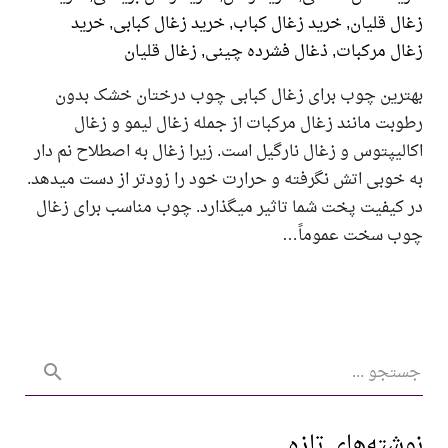
 قلیان
,
خرید زغال کباب
,
خرید زغال کبابی
,
خرید
 مرکبات
,
ذغال فشرده چینی
,
زغال قلیان
رین چوب برای زغال کبابی چوب درختان خشک بدون
ت مانند زغال مرکبات از جمله زغال لیمو و زغال
یپتوس و زغال نارگیل است. زیرا زغال به اصطلاح نم دار
وبی اتش نگرفته و حرارت خود را زودتر از دست میدهد.
یفیت پخت شما تاثیر میگذارد. چوب مناسب برای زغال
 سخت عموماً…
ته‌های تازه