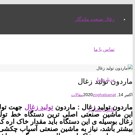
زغال صنعت ماندگار
تماس با ما
درباره ما
ماردون تولید زغال
اکتبر 14, 2020
zoghalsanat
مقالات
ماردون تولید زغال : ماردون
تولید زغال
جهت تول
گالری تصاویر
این ماشین صنعتی اصلی ترین دستگاه خط تول
زغال بوسیله ی این دستگاه باید مقدار خاک اره کم
بیشتر باشد، نیاز به ماشین صنعتی آسیاب چکشی