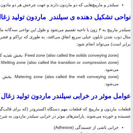
سیلندر و مارپیچ‌هایی که دو ماردون دارند و جهت چرخش هر دو مادون 
نواحی تشکیل دهنده ی سیلندر ماردون تولید زغال 
سیلندر مارپیچ به ۳ زون یا ناحیه تقسیم می‌شود و طول این نواحی 
مثال ذوب شدن نایلون خیلی سریع اتفاق می‌افتد، به طوری که تراکم و فشر
برابر است) می‌تواند انجام شود:
Feed zone (also called the solids conveying zone): بخش تغذیه که ناحیه انتقال مواد جامد نیز گفته می‌شود.
ne
می‌شود.
 conveying zone
می‌شود.
عوامل موثر در خرابی سیلندر ماردون تولید زغا
قطعات ماردون و مارپیچ که قطعات مهم دستگاه اکسترودر (که برای قالب‌گیر
چسبنده و خورده می‌شوند. پارامترهای موثر در خرابی سیلندر ماردون به شر
خرابی ناشی از چسبندگی (Adhesive)