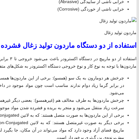
خرابی ناشی از ساییدگی (Abrasive)
خرابی ناشی از خوردگی (Corrosive)
ماردون تولید زغال
استفاده از دو دستگاه ماردون تولید زغال فشرده چ
استفاده از 
ماردون‌ها با توجه به نوع کار و نوع خروجی دستگاه اکسترودر به شکل‌های مت
چرخش هر دومارون به یک سو (همسو): برخی از این ماردون‌ها همسو 
در برابر گرما زیاد دوام ندارند مناسب است چون مواد موجود در داخل
می‌شود.
چرخش ماردون‌ها به طرف مخالف هم (غیرهمسو): بعضی دیگر غیرهمسو ی
سرعت زیاد منتقل می‌شود و منجر به بریده و فشرده شدن مواد موجود د
برخی از این ماردون‌ها به صورت متصل هستند: که به لاتین Conjugated گفته می‌شود.
مارپیچ فضای آزاد وجود دارد که مواد می‌تواند در آن مکان، جا بگیرد 
پیش‌برنده‌ی بزرگ‌تری برخوردار است.