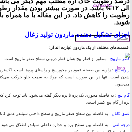
محصولات
الی ۱۲% باشد. در صورت بیشتر بودن مقدار ر
رطوبت را کاهش داد. در این مقاله با ما همراه باش
شوید.
اجزای تشکیل دهنده ماردون تولید زغال
قسمت‌های مختلف از یک ماردون عبارت اند از:
قطر مارپیچ
: منظور از قطر پیچ همان قطر درونی سطح صفر مارپیچ است.
زاویه پیچ
: زاویه بین صفحه عمود بر محور پیچ و راستای پره‌ها است. اکسترودر
شدن است. تنها در این صورت است که مواد به سمت جلو حرکت می‌کنند.
می‌شود.
گام پیچ
پره از گام پیچ کمتر است.
عمق کانال
: به فاصله بین سطح صفر مارپیچ و سطح داخلی سیلندر عمق کانال
درجه لقی
: به فاصله بین سطح پره و جداره داخلی سیلندر اطلاق می‌شود. 
مواد درون اکسترودر کمک می‌کند