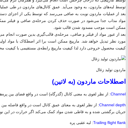
توسط مارپیچی که درحال چرخش است انجام می‌گیرد و همزمان گرم می‌شود ا
توسط لبه‌های ماردون، به وجود می‌آید. عمق کانال‌های ماردون در طی عملی
بعد از عملیات ماردون نوبت به صافی می‌رسد که توسط یکی از اجزای دستگاه
مواد مذاب جدا می‌شود در صورت حذف کردن مرحله‌ی صافی و فیلتر ممکن اس
ممکن است موجب مسدود شدن قالب ‌شود.
بعد از عبور مواد از فیلتر و صافی، مرحله‌ی قالب‌گیری بدین صورت انجام می‌
مورد نظر تبدیل خواهد شد. مارپیچ ممکن است برا اثر اصطکاک با مواد اولی
کیفیت محصول خروجی دارد لذا کیفیت مارپیچ رابطه‌ی مستقیمی با کیفیت م
ماردون تولید زغال
اصطلاحات ماردون (به لاتین)
Channel
: از نظر لغوی به معنی کانال (گذرگاه) است در واقع فضای بین پره‌
Channel depth
: از نظر لغوی به معنای عمق کانال است در واقع فاصله بین 
جریان برگشتی شده و به قاطی شدن مواد کمک می‌کند اگر حرارت در این نوا
Trailing flight flank
: لبه عقبی پره