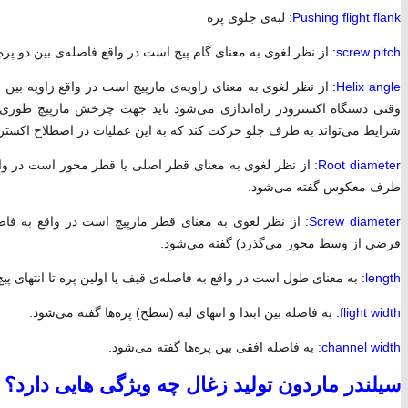
Pushing flight flank
: لبه‌ی جلوی پره
screw pitch
: از نظر لغوی به معنای گام پیچ است در واقع فاصله‌ی بین دو پره 
Helix angle
: از نظر لغوی به معنای زاویه‌ی مارپیچ است در واقع زاویه ب
وقتی دستگاه اکسترودر راه‌اندازی می‌شود باید جهت چرخش مارپیچ طوری 
شرایط می‌تواند به طرف جلو حرکت کند که به این عملیات در اصطلاح اکسترو
Root diameter
: از نظر لغوی به معنای قطر اصلی یا قطر محور است در واقع 
طرف معکوس گفته می‌شود.
Screw diameter
: از نظر لغوی به معنای قطر مارپیچ است در واقع به فا
فرضی از وسط محور می‌گذرد) گفته می‌شود.
length
: به معنای طول است در واقع به فاصله‌ی قیف یا اولین پره تا انتهای پی
flight width
: به فاصله بین ابتدا و انتهای لبه (سطح) پره‌ها گفته می‌شود.
channel width
: به فاصله افقی بین پره‌ها گفته می‌شود.
سیلندر ماردون تولید زغال چه ویژگی هایی دارد؟