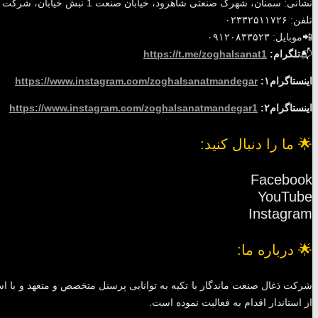
نشانی: سمنان، شهرک صنعتی شاهرود، خیابان صنعت 1 نبش خیابان، شرکت زغال صنعت ماندگار
تلفن: ۰۲۳۳۲۵۱۱۷۲۶
📲موبایل: ۰۹۱۲۰۸۳۳۵۲۳
📬
تلگرام:
https://t.me/zoghalsanat1
اینستاگرام۱:
https://www.instagram.com/zoghalsanatmandegar
اینستاگرام۲:
https://www.instagram.com/zoghalsanatmandegar1
🌟 ما را دنبال کنید:
Facebook
YouTube
Instagram
🌟 درباره ما:
شرکت ذغال صنعت ماندگار با تکیه به توانایی پرسنل متخصص و متعهد و با است
از استاندار اقدام به فعالیت نموده است.