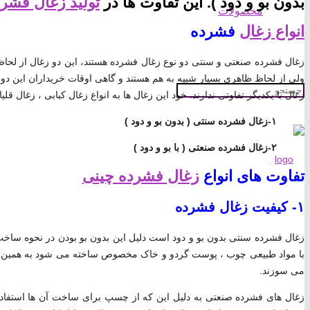
بدون بو و دود ). این تفاوت ها در
تولید زغال فشر
محصولات
انواع زغال
فشرده
زغال فشرده صنعتی و سنتی دو نوع زغال فشرده هستند، این دو زغال از لحاظ 
ولی از لحاظ ظاهری بسیار شبیه به هم هستند و گاهی اوقات خریداران این دو زغا
زغال با یکدیگر تفاوتی ندارند. خود این زغال ها به انواع زغال کبابی ، زغال ق
۱-زغال فشرده سنتی ( بدون بو و دود )
۲-زغال فشرده صنعتی ( با بو و دود )
تفاوت های انواع
زغال فشرده چینی
۱- کیفیت زغال فشرده
زغال فشرده سنتی بدون بو و دود است دلیل این بدون بو بودن در نحوه سا
با مواد طبیعی چوب ، پوست گردو و خاک مخصوص ساخته می شود به همین دلیل 
می سوزند.
زغال های فشرده صنعتی به دلیل این که از چسپ برای ساخت آن ها استفاده