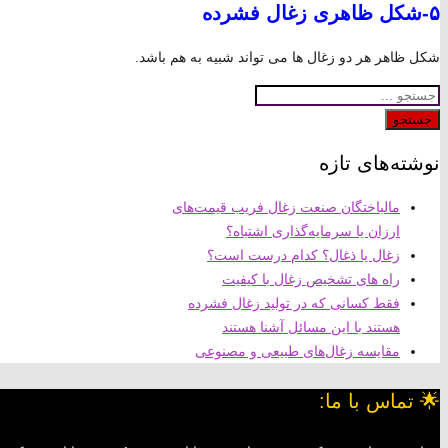
۵-شکل ظاهری زغال فشرده
شکل ظاهر هر دو زغال ها می تواند شبیه به هم باشد.
جستجو
نوشته‌های تازه
مالباختگان صنعت زغال فریب قیمت‌های
ارزان یا سرمایه‌گذاری اشتباه؟
زغال یا ذغال؟ کدام درست است؟
راه های تشخیص زغال با کیفیت
فقط کسانی که در تولید زغال فشرده
هستند با این مسائل آشنا هستند
مقایسه زغال‌های طبیعی و مصنوعی
🌟 تماس با ما: