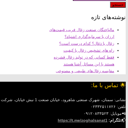
جستجو
نوشته‌های تازه
مالباختگان صنعت زغال فریب قیمت‌های
ارزان یا سرمایه‌گذاری اشتباه؟
زغال یا ذغال؟ کدام درست است؟
راه های تشخیص زغال با کیفیت
فقط کسانی که در تولید زغال فشرده
هستند با این مسائل آشنا هستند
مقایسه زغال‌های طبیعی و مصنوعی
🌟 تماس با ما:
نشانی: سمنان، شهرک صنعتی شاهرود، خیابان صنعت 1 نبش خیابان، شرکت زغال صنعت ماندگار
تلفن: ۰۲۳۳۲۵۱۱۷۲۶
📲موبایل: ۰۹۱۲۰۸۳۳۵۲۳
📬
تلگرام:
https://t.me/zoghalsanat1