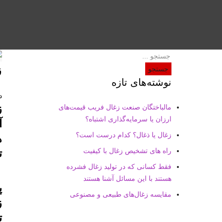
ز
جستجو
نوشته‌های تازه
دس
ز
مالباختگان صنعت زغال فریب قیمت‌های
ارزان یا سرمایه‌گذاری اشتباه؟
آ
زغال یا ذغال؟ کدام درست است؟
ه
راه های تشخیص زغال با کیفیت
ت
فقط کسانی که در تولید زغال فشرده
هستند با این مسائل آشنا هستند
پ
مقایسه زغال‌های طبیعی و مصنوعی
ز
ت